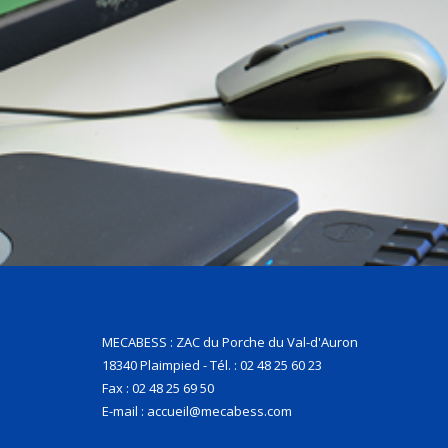
MECABESS : ZAC du Porche du Val-d'Auron
18340 Plaimpied - Tél. : 02 48 25 60 23
Fax : 02 48 25 69 50
E-mail : accueil@mecabess.com