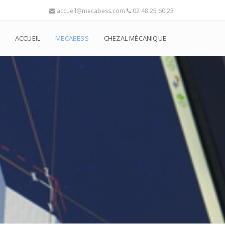
accueil@mecabess.com
02 48 25 60 23
ACCUEIL
MECABESS
CHEZAL MÉCANIQUE